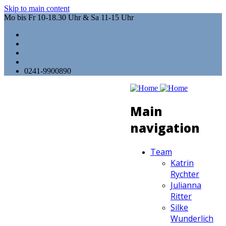
Skip to main content
Mo bis Fr 10-18.30 Uhr & Sa 11-15 Uhr
0241-9900890
Main
navigation
Team
Katrin
Rychter
Julianna
Ritter
Silke
Wunderlich