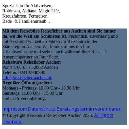
Spezialistin für Aktivreisen,
Robinson, Aldiana, Magic Life,
Kreuzfahrten, Fernreisen,
Bade- & Familienurlaub...
Mit dem Reisebüro Reisefieber aus Aachen sind Sie immer
da, wo die Welt am Schönsten ist.
Persönlich, zuverlässig und
mit Herz sind wir seit 25 Jahren Ihr Reisebüro in der
Städteregion Aachen. Wir kümmern uns um Ihre
Urlaubswünsche und stehen auch während Ihrer Reise als
Ansprechpartner an Ihrer Seite.
Reisebüro Reisefieber Aachen
Pontstr. 66-68 · 52062 Aachen
Telefon: 0241-9900890
info@reisefieber-aachen.de
Reguläre Öffnungszeiten:
Montags - Freitags: 10.00 Uhr - 18.30 Uhr
Samstags: 11.00 Uhr - 15.00 Uhr
und nach Vereinbarung.
Impressum
Datenschutz
Beratungstermin vereinbaren
All rights
© Copyright Reisebüro Reisefieber Aachen 2023.
reserved.