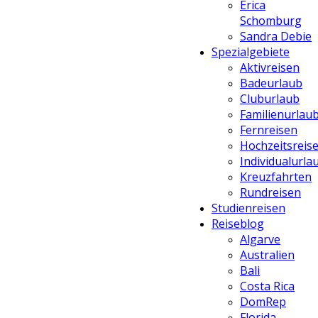
Erica
Schomburg
Sandra Debie
Spezialgebiete
Aktivreisen
Badeurlaub
Cluburlaub
Familienurlau
Fernreisen
Hochzeitsreis
Individualurla
Kreuzfahrten
Rundreisen
Studienreisen
Reiseblog
Algarve
Australien
Bali
Costa Rica
DomRep
Florida