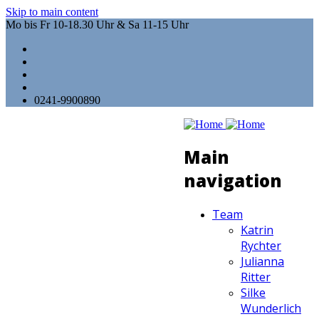
Skip to main content
Mo bis Fr 10-18.30 Uhr & Sa 11-15 Uhr
0241-9900890
Main
navigation
Team
Katrin
Rychter
Julianna
Ritter
Silke
Wunderlich