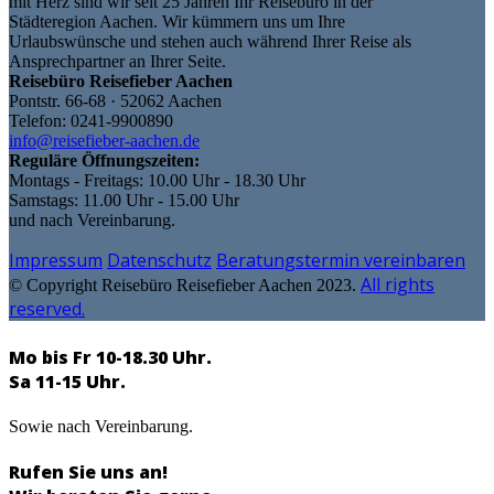
mit Herz sind wir seit 25 Jahren Ihr Reisebüro in der
Städteregion Aachen. Wir kümmern uns um Ihre
Urlaubswünsche und stehen auch während Ihrer Reise als
Ansprechpartner an Ihrer Seite.
Reisebüro Reisefieber Aachen
Pontstr. 66-68 · 52062 Aachen
Telefon: 0241-9900890
info@reisefieber-aachen.de
Reguläre Öffnungszeiten:
Montags - Freitags: 10.00 Uhr - 18.30 Uhr
Samstags: 11.00 Uhr - 15.00 Uhr
und nach Vereinbarung.
Impressum
Datenschutz
Beratungstermin vereinbaren
All rights
© Copyright Reisebüro Reisefieber Aachen 2023.
reserved.
Mo bis Fr 10-18.30 Uhr.
Sa 11-15 Uhr.
Sowie nach Vereinbarung.
Rufen Sie uns an!