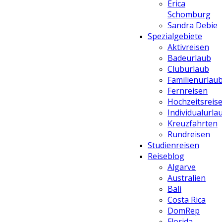
Erica
Schomburg
Sandra Debie
Spezialgebiete
Aktivreisen
Badeurlaub
Cluburlaub
Familienurlau
Fernreisen
Hochzeitsreis
Individualurla
Kreuzfahrten
Rundreisen
Studienreisen
Reiseblog
Algarve
Australien
Bali
Costa Rica
DomRep
Florida